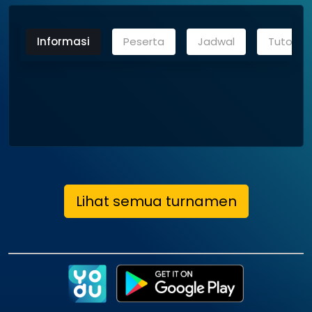
Informasi
Peserta
Jadwal
Tutoria
Lihat semua turnamen