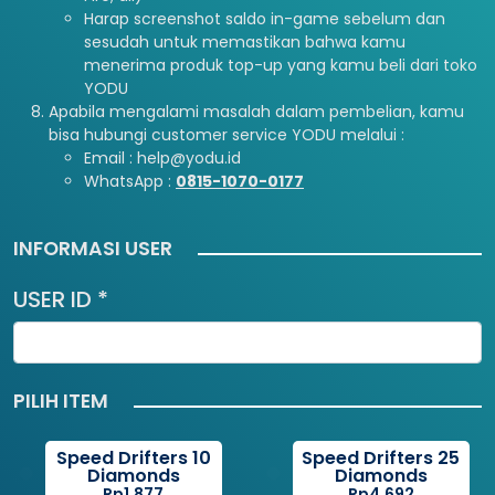
Harap screenshot saldo in-game sebelum dan
sesudah untuk memastikan bahwa kamu
menerima produk top-up yang kamu beli dari toko
YODU
Apabila mengalami masalah dalam pembelian, kamu
bisa hubungi customer service YODU melalui :
Email : help@yodu.id
WhatsApp :
0815-1070-0177
INFORMASI USER
USER ID *
PILIH ITEM
Speed Drifters 10
Speed Drifters 25
Diamonds
Diamonds
Rp1.877
Rp4.692