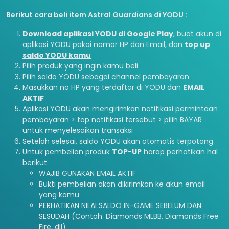
Berikut cara beli item Astral Guardians di YODU :
Download aplikasi YODU di Google Play
, buat akun di
aplikasi YODU pakai nomor HP dan Email, dan
top up
saldo YODU kamu
Pilih produk yang ingin kamu beli
Pilih saldo YODU sebagai channel pembayaran
Masukkan no HP yang terdaftar di YODU dan
EMAIL
AKTIF
Aplikasi YODU akan mengirimkan notifikasi permintaan
pembayaran > tap notifikasi tersebut > pilih BAYAR
untuk menyelesaikan transaksi
Setelah selesai, saldo YODU akan otomatis terpotong
Untuk pembelian produk
TOP-UP
harap perhatikan hal
berikut
WAJIB GUNAKAN EMAIL AKTIF
Bukti pembelian akan dikirimkan ke akun email
yang kamu
PERHATIKAN NILAI SALDO IN-GAME SEBELUM DAN
SESUDAH (Contoh: Diamonds MLBB, Diamonds Free
Fire, dll)